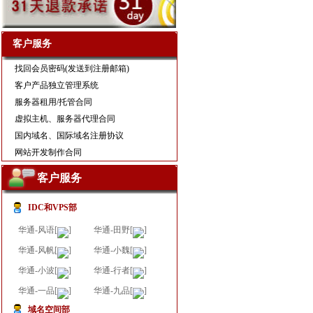
客户服务
找回会员密码(发送到注册邮箱)
客户产品独立管理系统
服务器租用/托管合同
虚拟主机
、
服务器代理合同
国内域名、国际域名注册协议
网站开发制作合同
客户服务
IDC和VPS部
华通-风语[
]
华通-田野[
]
华通-风帆[
]
华通-小魏[
]
华通-小波[
]
华通-行者[
]
华通-一品[
]
华通-九品[
]
域名空间部