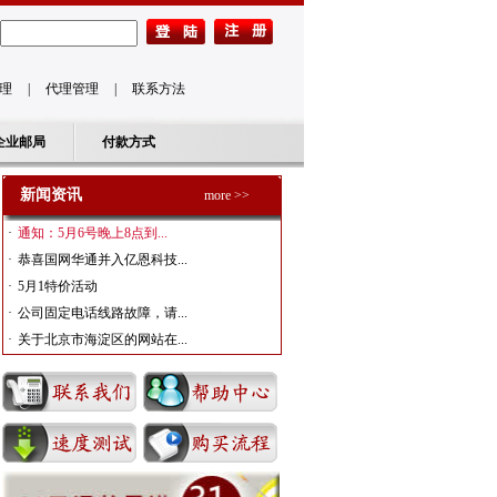
理
|
代理管理
|
联系方法
企业邮局
付款方式
新闻资讯
more >>
·
通知：5月6号晚上8点到...
·
恭喜国网华通并入亿恩科技...
·
5月1特价活动
·
公司固定电话线路故障，请...
·
关于北京市海淀区的网站在...