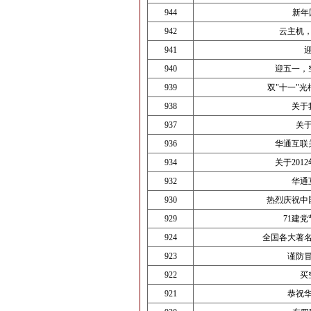
944
新年
942
云主机
941
940
迎五一，
939
双"十一"
938
关于
937
关
936
华通互联
934
关于201
932
华通
930
热烈庆祝中
929
71建
924
全国各大著
923
谨防
922
买
921
恭祝