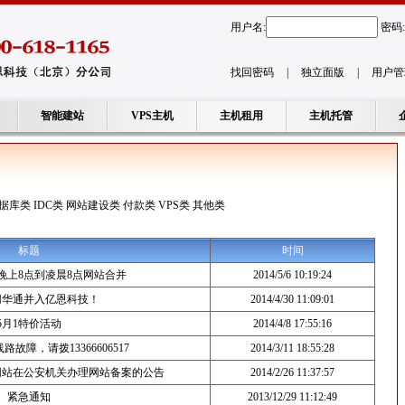
用户名:
密码:
找回密码
|
独立面版
|
用户管
智能建站
VPS主机
主机租用
主机托管
据库类
IDC类
网站建设类
付款类
VPS类
其他类
标题
时间
晚上8点到凌晨8点网站合并
2014/5/6 10:19:24
网华通并入亿恩科技！
2014/4/30 11:09:01
5月1特价活动
2014/4/8 17:55:16
故障，请拨13366606517
2014/3/11 18:55:28
网站在公安机关办理网站备案的公告
2014/2/26 11:37:57
紧急通知
2013/12/29 11:12:49