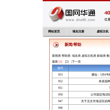
网站首页
域名注册
虚拟主机
新闻/帮助
新闻类
帮助类:
域名类
虚拟主机类
邮箱类
数
最新
[1]
[2]
|
下一页
编号
953
通知：5月6号
952
恭喜国
951
950
公司固定电话线路
947
关于北京市海淀区的
946