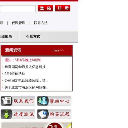
理
|
代理管理
|
联系方法
企业邮局
付款方式
新闻资讯
more >>
·
通知：5月6号晚上8点到...
·
恭喜国网华通并入亿恩科技...
·
5月1特价活动
·
公司固定电话线路故障，请...
·
关于北京市海淀区的网站在...