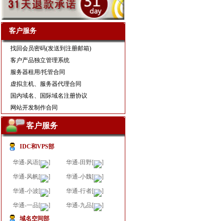
客户服务
找回会员密码(发送到注册邮箱)
客户产品独立管理系统
服务器租用/托管合同
虚拟主机
、
服务器代理合同
国内域名、国际域名注册协议
网站开发制作合同
客户服务
IDC和VPS部
华通-风语[
]
华通-田野[
]
华通-风帆[
]
华通-小魏[
]
华通-小波[
]
华通-行者[
]
华通-一品[
]
华通-九品[
]
域名空间部