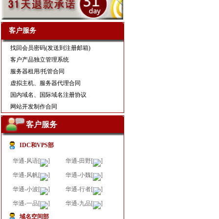
客户服务
找回会员密码(发送到注册邮箱)
客户产品独立管理系统
服务器租用/托管合同
虚拟主机
、
服务器代理合同
国内域名、国际域名注册协议
网站开发制作合同
客户服务
IDC和VPS部
华通-风语[
]
华通-田野[
]
华通-风帆[
]
华通-小魏[
]
华通-小波[
]
华通-行者[
]
华通-一品[
]
华通-九品[
]
域名空间部