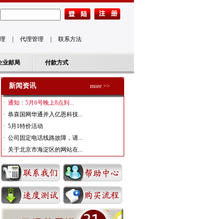
理
|
代理管理
|
联系方法
企业邮局
付款方式
新闻资讯
more >>
·
通知：5月6号晚上8点到...
·
恭喜国网华通并入亿恩科技...
·
5月1特价活动
·
公司固定电话线路故障，请...
·
关于北京市海淀区的网站在...